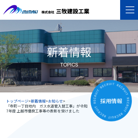
新着情報
TOPICS
採用情報
トップページ
>
新着情報
>
お知らせ
>
「寺町一丁目地内 ガス水道管入替工事」が令和
7年度 上越市優良工事等の表彰を受けました