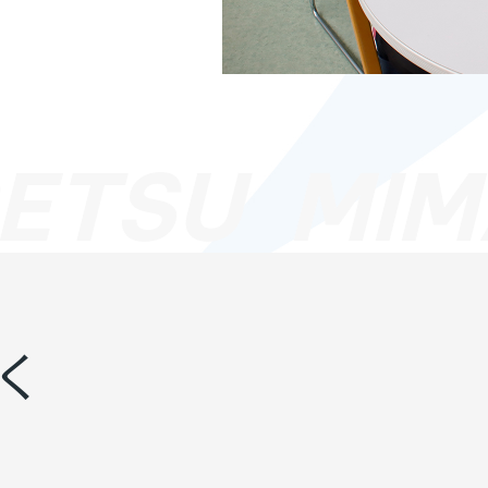
ETSU
MIM
く