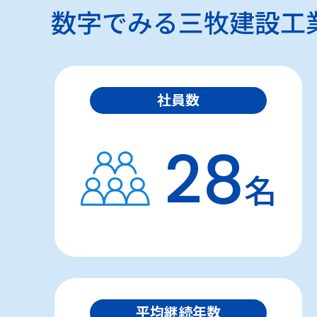
数字でみる三牧建設工
社員数
28
名
平均継続年数