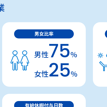
業
男女比率
75
男性
%
25
女性
%
有給休暇付与日数