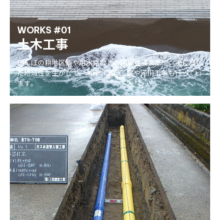
WORKS #01
土木工事
田んぼの耕地区画や用水路などの圃場整備事業や、海に面し
た地域性を生かして、海岸の護岸工事や河川工事も行ってい
ます。