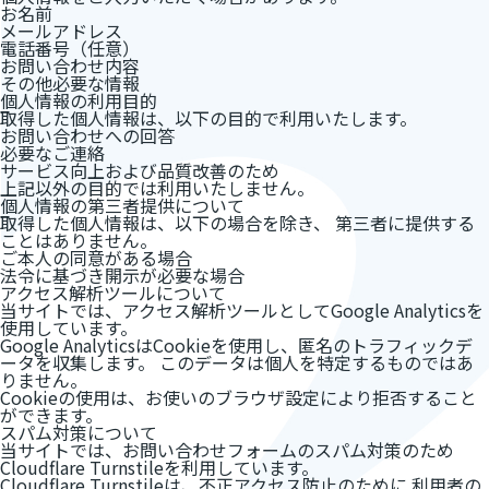
お名前
メールアドレス
電話番号（任意）
お問い合わせ内容
その他必要な情報
個人情報の利用目的
取得した個人情報は、以下の目的で利用いたします。
お問い合わせへの回答
必要なご連絡
サービス向上および品質改善のため
上記以外の目的では利用いたしません。
個人情報の第三者提供について
取得した個人情報は、以下の場合を除き、 第三者に提供する
ことはありません。
ご本人の同意がある場合
法令に基づき開示が必要な場合
アクセス解析ツールについて
当サイトでは、アクセス解析ツールとしてGoogle Analyticsを
使用しています。
Google AnalyticsはCookieを使用し、匿名のトラフィックデ
ータを収集します。 このデータは個人を特定するものではあ
りません。
Cookieの使用は、お使いのブラウザ設定により拒否すること
ができます。
スパム対策について
当サイトでは、お問い合わせフォームのスパム対策のため
Cloudflare Turnstileを利用しています。
Cloudflare Turnstileは、不正アクセス防止のために 利用者の