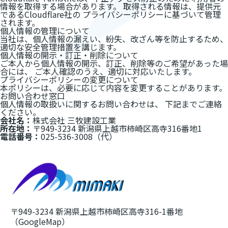
情報を取得する場合があります。 取得される情報は、提供元
であるCloudflare社の プライバシーポリシーに基づいて管理
されます。
個人情報の管理について
当社は、個人情報の漏えい、紛失、改ざん等を防止するため、
適切な安全管理措置を講じます。
個人情報の開示・訂正・削除について
ご本人から個人情報の開示、訂正、削除等のご希望があった場
合には、 ご本人確認のうえ、適切に対応いたします。
プライバシーポリシーの変更について
本ポリシーは、必要に応じて内容を変更することがあります。
お問い合わせ窓口
個人情報の取扱いに関するお問い合わせは、 下記までご連絡
ください。
会社名：
株式会社 三牧建設工業
所在地：
〒949-3234 新潟県上越市柿崎区高寺316番地1
電話番号：
025-536-3008（代）
〒949-3234 新潟県上越市柿崎区高寺316-1番地
（GoogleMap）