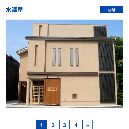
水澤屋
店舗
1
2
3
4
»